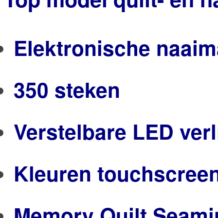
Elektronische naai
350 steken
Verstelbare LED verl
Kleuren touchscree
Memory Quilt Seamin