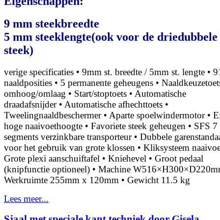
Eigenschappen:
9 mm steekbreedte
5 mm steeklengte(ook voor de driedubbele
steek)
verige specificaties • 9mm st. breedte / 5mm st. lengte • 9
naaldposities • 5 permanente geheugens • Naaldkeuzetoet
omhoog/omlaag • Start/stoptoets • Automatische
draadafsnijder • Automatische afhechttoets •
Tweelingnaaldbeschermer • Aparte spoelwindermotor • E
hoge naaivoethoogte • Favoriete steek geheugen • SFS 7
segments verzinkbare transporteur • Dubbele garenstanda
voor het gebruik van grote klossen • Kliksysteem naaivoe
Grote plexi aanschuiftafel • Kniehevel • Groot pedaal
(knipfunctie optioneel) • Machine W516×H300×D220m
Werkruimte 255mm x 120mm • Gewicht 11.5 kg
Lees meer...
Sjaal met speciale kant techniek door Gisela