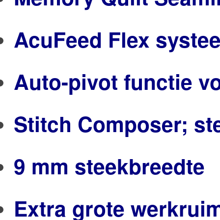
AcuFeed Flex syste
Auto-pivot functie v
Stitch Composer; s
9 mm steekbreedte
Extra grote werkrui