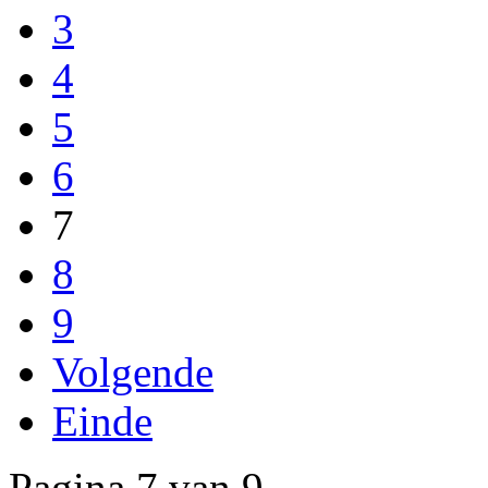
3
4
5
6
7
8
9
Volgende
Einde
Pagina 7 van 9