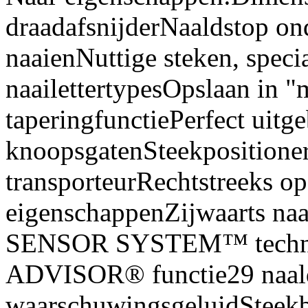
draadafsnijderNaaldstop on
naaienNuttige steken, spec
naailettertypesOpslaan in "
taperingfunctiePerfect uitg
knoopsgatenSteekpositione
transporteurRechtstreeks op
eigenschappenZijwaarts n
SENSOR SYSTEM™ tech
ADVISOR® functie29 naald
waarschuwingsgeluidSteekb