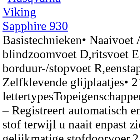
Basistechnieken• Naaivoet 
blindzoomvoet D,ritsvoet E,
borduur-/stopvoet R,eensta
Zelfklevende glijplaatjes•
lettertypesTopeigenschapp
– Registreert automatisch e
stof terwijl u naait enpast z
gelijkmatige stofdoorvoer.