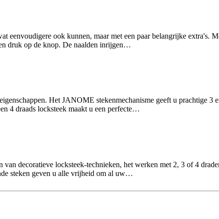
t eenvoudigere ook kunnen, maar met een paar belangrijke extra's. Met 
s een druk op de knop. De naalden inrijgen…
eigenschappen. Het JANOME stekenmechanisme geeft u prachtige 3 en
 een 4 draads locksteek maakt u een perfecte…
ssen van decoratieve locksteek-technieken, het werken met 2, 3 of 4 d
ende steken geven u alle vrijheid om al uw…