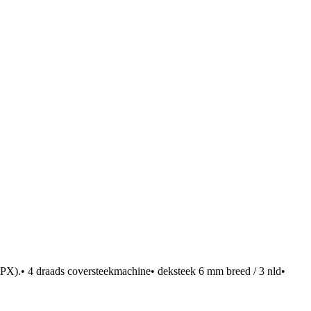
CPX).• 4 draads coversteekmachine• deksteek 6 mm breed / 3 nld•