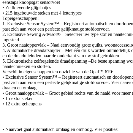
eenstaps knoopsgat-sensorvoet
• Zelfklevende glijplaatjes
• 215 ingebouwde steken met 4 lettertypes
Topeigenschappen:
1. Exclusive Sensor System™ – Registreert automatisch en doorlopend 
past zich aan voor een perfecte gelijkmatige stofdoorvoer.
2. Exclusive Sewing Advisor® – Selecteer uw type stof en naaitechni
ingesteld.
3. Groot naaioppervlak – Naai eenvoudig grote quilts, woonaccessoire
4. Automatische draadafsnijder – Met één druk worden onmiddellijk 
en de draaduiteinden naar de onderkant van uw stof getrokken.
5. Elektronische zelfregelende draadspanning –De beste spanning word
naaitechnieken en stoffen.
Verschil in eigenschappen ten opzichte van de Opal™ 670:
• Exclusive Sensor System™ – Registreert automatisch en doorlopend d
past zich aan voor een perfecte gelijkmatige stofdoorvoer. Vier naaivoe
draaien en omlaag.
• Groot naaioppervlak – Groot gebied rechts van de naald voor meer
• 15 extra steken
• 12 extra geheugens
• Naaivoet gaat automatisch omlaag en omhoog. Vier posities: