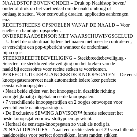
NAALDSTOP BOVEN/ONDER – Druk op Naaldstop boven/
onder of druk op het voetpedaal om de naald omhoog of
omlaag te zetten. Voor eenvoudig draaien, applicaties aanbrengen
enz.
RECHTSTREEKS OPSPOELEN VANAF DE NAALD – Voor
sneller en handiger opspoelen.
ONDERDRAADSENSOR MET WAARSCHUWINGSGELUID
– U hoeft de onderdraad tijdens het naaien niet meer te controleren,
er verschijnt een pop-upbericht wanneer de onderdraad
bijna op is.
STEEKBREEDTEBEVEILIGING – Steekbreedtebeveiliging -
Selecteer de steekbreedtebeveiliging om het breken van de
naald bij accessoires voor rechte steken te voorkomen.
PERFECT UITGEBALANCEERDE KNOOPSGATEN – De eenst
knoopsgatsensorvoet naait automatisch iedere keer perfecte
eenstaps-knoopsgaten.
• Naait beide zijden van het knoopsgat in dezelfde richting
voor gelijkmatig uitgebalanceerde knoopsgaten.
• 7 verschillende knoopsgatstijlen en 2 oogjes ontworpen voor
verschillende naaitoepassingen.
• De Exclusieve SEWING ADVISOR™ functie selecteert het
beste knoopsgat voor uw stoftype en -gewicht.
• Herhaal de eenstaps-knoopsgaten zo vaak als nodig is.
29 NAALDPOSITIES – Naait een rechte steek met 29 verschillende
naaldposities voor perfect doorstikken, langs randen stikken,