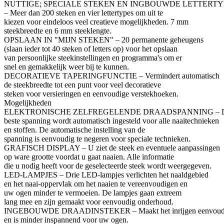
NUTTIGE; SPECIALE STEKEN EN INGBOUWDE LETTERTY
– Meer dan 200 steken en vier lettertypes om uit te
kiezen voor eindeloos veel creatieve mogelijkheden. 7 mm
steekbreedte en 6 mm steeklengte.
OPSLAAN IN "MIJN STEKEN" – 20 permanente geheugens
(slaan ieder tot 40 steken of letters op) voor het opslaan
van persoonlijke steekinstellingen en programma's om er
snel en gemakkelijk weer bij te kunnen.
DECORATIEVE TAPERINGFUNCTIE – Vermindert automatisch
de steekbreedte tot een punt voor veel decoratieve
steken voor versieringen en eenvoudige verstekhoeken.
Mogelijkheden
ELEKTRONISCHE ZELFREGELENDE DRAADSPANNING – 
beste spanning wordt automatisch ingesteld voor alle naaitechnieken
en stoffen. De automatische instelling van de
spanning is eenvoudig te negeren voor speciale technieken.
GRAFISCH DISPLAY – U ziet de steek en eventuele aanpassingen
op ware grootte voordat u gaat naaien. Alle informatie
die u nodig heeft voor de geselecteerde steek wordt weergegeven.
LED-LAMPJES – Drie LED-lampjes verlichten het naaldgebied
en het naai-oppervlak om het naaien te vereenvoudigen en
uw ogen minder te vermoeien. De lampjes gaan extreem
lang mee en zijn gemaakt voor eenvoudig onderhoud.
INGEBOUWDE DRAADINSTEKER – Maakt het inrijgen eenvoud
en is minder inspannend voor uw ogen.