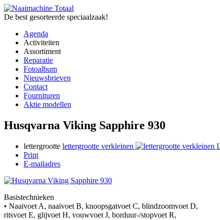
De best gesorteerde speciaalzaak!
Agenda
Activiteiten
Assortiment
Reparatie
Fotoalbum
Nieuwsbrieven
Contact
Fournituren
Aktie modellen
Husqvarna Viking Sapphire 930
lettergrootte
lettergrootte verkleinen
L
Print
E-mailadres
Basistechnieken
• Naaivoet A, naaivoet B, knoopsgatvoet C, blindzoomvoet D,
ritsvoet E, glijvoet H, vouwvoet J, borduur-/stopvoet R,