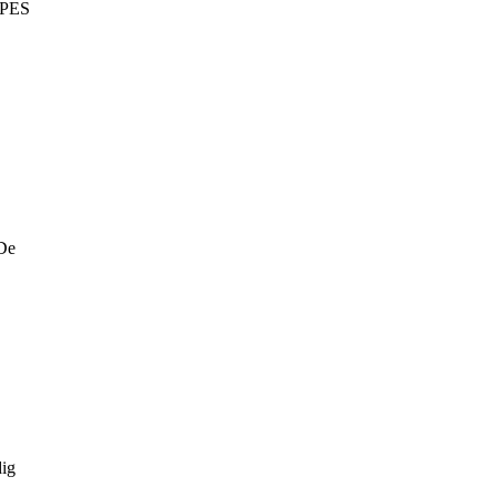
PES
De
ig