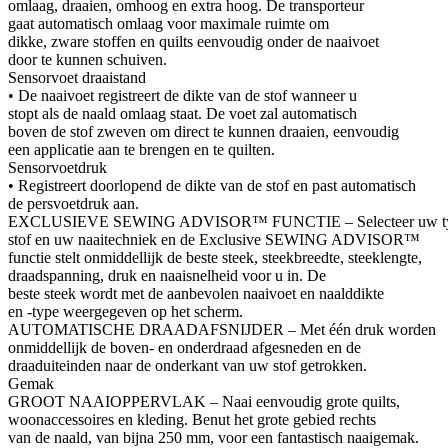
omlaag, draaien, omhoog en extra hoog. De transporteur
gaat automatisch omlaag voor maximale ruimte om
dikke, zware stoffen en quilts eenvoudig onder de naaivoet
door te kunnen schuiven.
Sensorvoet draaistand
• De naaivoet registreert de dikte van de stof wanneer u
stopt als de naald omlaag staat. De voet zal automatisch
boven de stof zweven om direct te kunnen draaien, eenvoudig
een applicatie aan te brengen en te quilten.
Sensorvoetdruk
• Registreert doorlopend de dikte van de stof en past automatisch
de persvoetdruk aan.
EXCLUSIEVE SEWING ADVISOR™ FUNCTIE – Selecteer uw t
stof en uw naaitechniek en de Exclusive SEWING ADVISOR™
functie stelt onmiddellijk de beste steek, steekbreedte, steeklengte,
draadspanning, druk en naaisnelheid voor u in. De
beste steek wordt met de aanbevolen naaivoet en naalddikte
en -type weergegeven op het scherm.
AUTOMATISCHE DRAADAFSNIJDER – Met één druk worden
onmiddellijk de boven- en onderdraad afgesneden en de
draaduiteinden naar de onderkant van uw stof getrokken.
Gemak
GROOT NAAIOPPERVLAK – Naai eenvoudig grote quilts,
woonaccessoires en kleding. Benut het grote gebied rechts
van de naald, van bijna 250 mm, voor een fantastisch naaigemak.