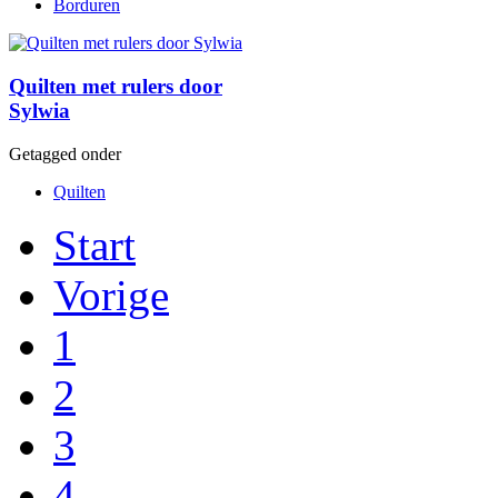
Borduren
Quilten met rulers door
Sylwia
Getagged onder
Quilten
Start
Vorige
1
2
3
4